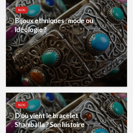
BLOG
Bijoux ethniques : mode ou
idéologie ?
BLOG
D’où vient le bracelet
Shamballa ? Son histoire