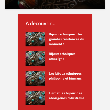
A découvrir…
Bijoux ethniques : les
grandes tendances du
moment !
Bijoux ethniques
amazighs
Les bijoux ethniques
philippins et birmans
L’art et les bijoux des
aborigènes d’Australie